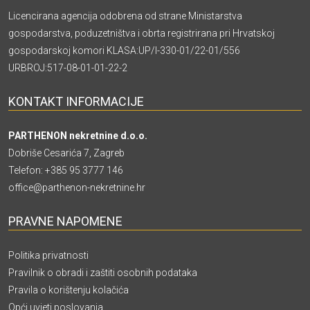
Licencirana agencija odobrena od strane Ministarstva
gospodarstva, poduzetništva i obrta registrirana pri Hrvatskoj
gospodarskoj komori KLASA:UP/I-330-01/22-01/556
URBROJ:517-08-01-01-22-2
KONTAKT INFORMACIJE
PARTHENON nekretnine d.o.o.
Dobriše Cesarića 7, Zagreb
Telefon:
+385 95 3777 146
office@parthenon-nekretnine.hr
PRAVNE NAPOMENE
Politika privatnosti
Pravilnik o obradi i zaštiti osobnih podataka
Pravila o korištenju kolačića
Opći uvjeti poslovanja