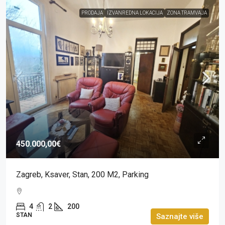
PRODAJA
IZVANREDNA LOKACIJA
ZONA TRAMVAJA
450.000,00€
Zagreb, Ksaver, Stan, 200 M2, Parking
4
2
200
STAN
Saznajte više