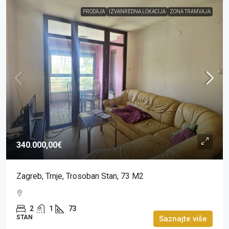
PRODAJA
IZVANREDNA LOKACIJA
ZONA TRAMVAJA
340.000,00€
Zagreb, Trnje, Trosoban Stan, 73 M2
2
1
73
STAN
Saznajte više