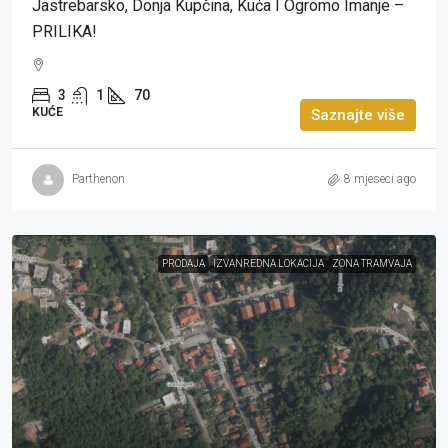
Jastrebarsko, Donja Kupčina, Kuća I Ogromo Imanje –
PRILIKA!
3
1
70
KUĆE
Saznajte više
Parthenon
8 mjeseci ago
PRODAJA
IZVANREDNA LOKACIJA
ZONA TRAMVAJA