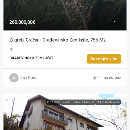
260.000,00€
Zagreb, Gračani, Građevinsko Zemljište, 755 M2
GRAĐEVINSKO ZEMLJIŠTE
Saznajte više
Ines Klaric
11 mjeseci ago
PRODAJA
IZVANREDNA LOKACIJA
ZONA TRAMVAJA