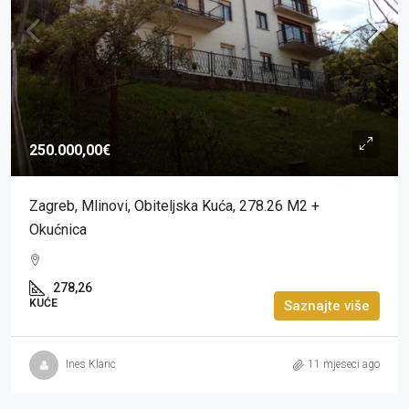
250.000,00€
Zagreb, Mlinovi, Obiteljska Kuća, 278.26 M2 +
Okućnica
278,26
KUĆE
Saznajte više
Ines Klaric
11 mjeseci ago