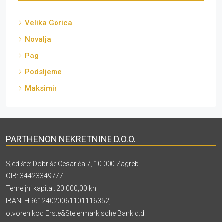
Velika Gorica
Novalja
Pag
Podsljeme
Maksimir
PARTHENON NEKRETNINE D.O.O.
Sjedište: Dobriše Cesarića 7, 10 000 Zagreb
OIB: 34423349777
Temeljni kapital: 20.000,00 kn
IBAN: HR6124020061101116352,
otvoren kod Erste&Steiermarkische Bank d.d.