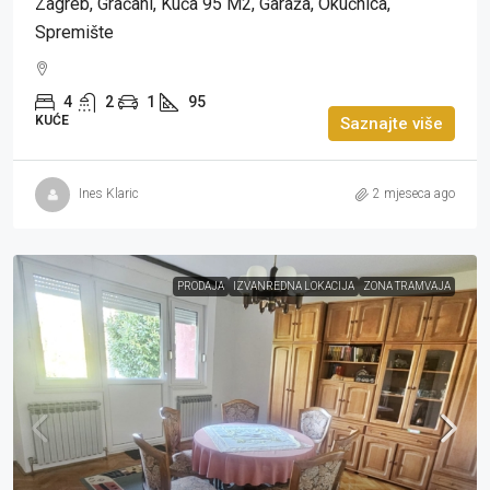
Zagreb, Gračani, Kuća 95 M2, Garaža, Okućnica,
Spremište
4
2
1
95
KUĆE
Saznajte više
Ines Klaric
2 mjeseca ago
PRODAJA
IZVANREDNA LOKACIJA
ZONA TRAMVAJA