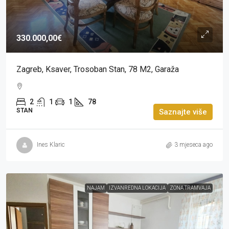
330.000,00€
Zagreb, Ksaver, Trosoban Stan, 78 M2, Garaža
2
1
1
78
STAN
Saznajte više
Ines Klaric
3 mjeseca ago
NAJAM
IZVANREDNA LOKACIJA
ZONA TRAMVAJA