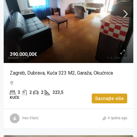
390.000,00€
Zagreb, Dubrava, Kuća 323 M2, Garaža, Okućnica
3
2
2
323,5
KUĆE
Saznajte više
Ines Klaric
4 tjedna ago