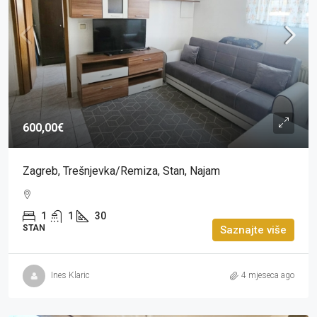
600,00€
Zagreb, Trešnjevka/Remiza, Stan, Najam
1
1
30
STAN
Saznajte više
Ines Klaric
4 mjeseca ago