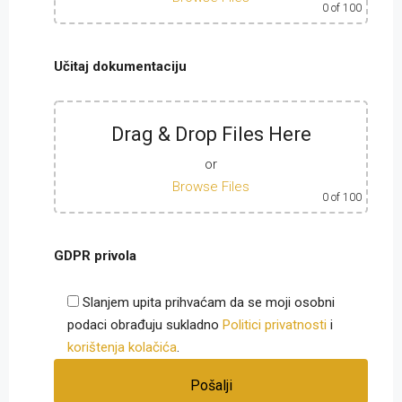
0
of 100
Učitaj dokumentaciju
Drag & Drop Files Here
or
Browse Files
0
of 100
GDPR privola
Slanjem upita prihvaćam da se moji osobni
podaci obrađuju sukladno
Politici privatnosti
i
korištenja kolačića
.