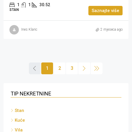
1
1
30.52
STAN
Saznajte više
Ines Klaric
2 mjeseca ago
1
2
3
TIP NEKRETNINE
Stan
Kuće
Vila