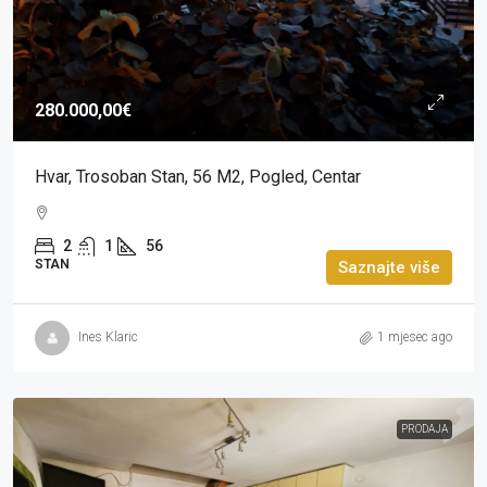
280.000,00€
Hvar, Trosoban Stan, 56 M2, Pogled, Centar
2
1
56
STAN
Saznajte više
Ines Klaric
1 mjesec ago
PRODAJA