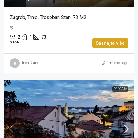
Zagreb, Trnje, Trosoban Stan, 73 M2
2
1
73
STAN
Saznajte više
Ines Klaric
1 mjesec ago
PRODAJA