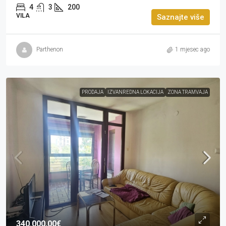
4
3
200
VILA
Saznajte više
Parthenon
1 mjesec ago
PRODAJA
IZVANREDNA LOKACIJA
ZONA TRAMVAJA
340.000,00€