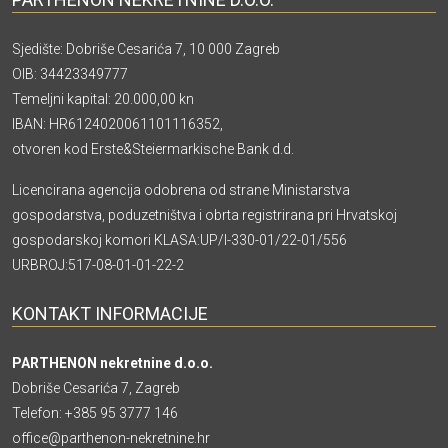
Sjedište: Dobriše Cesarića 7, 10 000 Zagreb
OIB: 34423349777
Temeljni kapital: 20.000,00 kn
IBAN: HR6124020061101116352,
otvoren kod Erste&Steiermarkische Bank d.d.
Licencirana agencija odobrena od strane Ministarstva
gospodarstva, poduzetništva i obrta registrirana pri Hrvatskoj
gospodarskoj komori KLASA:UP/I-330-01/22-01/556
URBROJ:517-08-01-01-22-2
KONTAKT INFORMACIJE
PARTHENON nekretnine d.o.o.
Dobriše Cesarića 7, Zagreb
Telefon:
+385 95 3777 146
office@parthenon-nekretnine.hr