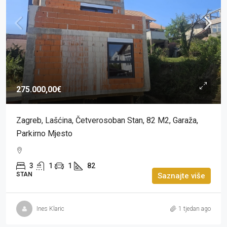
275.000,00€
Zagreb, Lašćina, Četverosoban Stan, 82 M2, Garaža,
Parkirno Mjesto
3
1
1
82
STAN
Saznajte više
Ines Klaric
1 tjedan ago