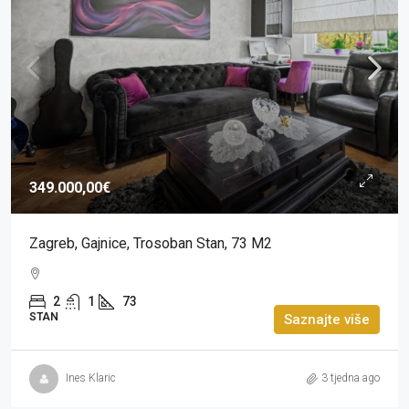
349.000,00€
Zagreb, Gajnice, Trosoban Stan, 73 M2
2
1
73
STAN
Saznajte više
Ines Klaric
3 tjedna ago