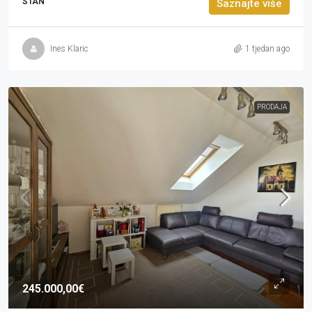
STAN
Saznajte više
Ines Klaric
1 tjedan ago
PRODAJA
245.000,00€