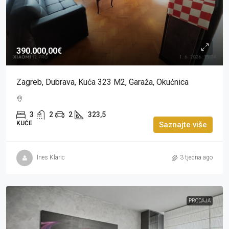
390.000,00€
Zagreb, Dubrava, Kuća 323 M2, Garaža, Okućnica
3
2
2
323,5
KUĆE
Saznajte više
Ines Klaric
3 tjedna ago
PRODAJA