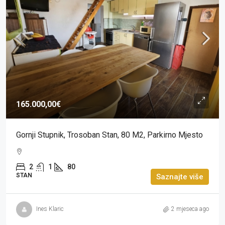
165.000,00€
Gornji Stupnik, Trosoban Stan, 80 M2, Parkirno Mjesto
2
1
80
STAN
Saznajte više
Ines Klaric
2 mjeseca ago