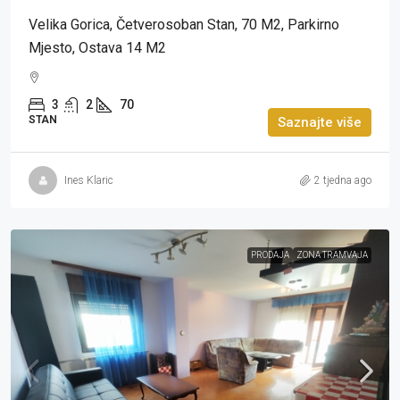
Velika Gorica, Četverosoban Stan, 70 M2, Parkirno
Mjesto, Ostava 14 M2
3
2
70
STAN
Saznajte više
Ines Klaric
2 tjedna ago
PRODAJA
ZONA TRAMVAJA