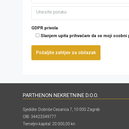
GDPR privola
Slanjem upita prihvaćam da se moji osobni
PARTHENON NEKRETNINE D.O.O.
Sjedište: Dobriše Cesarića 7, 10 000 Zagreb
OIB: 34423349777
Temeljni kapital: 20.000,00 kn