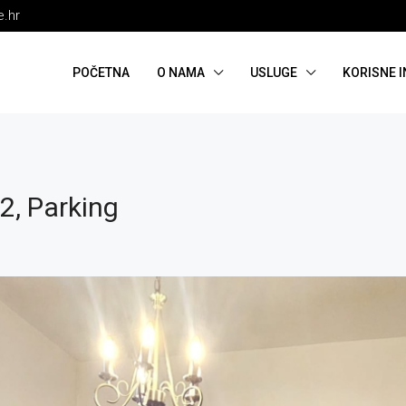
e.hr
POČETNA
O NAMA
USLUGE
KORISNE 
2, Parking