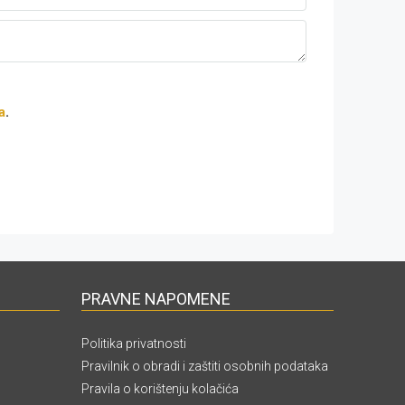
a
.
PRAVNE NAPOMENE
Politika privatnosti
Pravilnik o obradi i zaštiti osobnih podataka
Pravila o korištenju kolačića