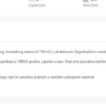
Kupaonice
Area Size
nog, troetažnog stana od 150 m2, u atraktivnom Zagrebačkom nase
gradnja iz 1980-ih godina, zgrade u nizu. Stan ima uporabnu/rješenj
enja i kao tri zasebne jedinice s vlastitim odvojenim ulazima.