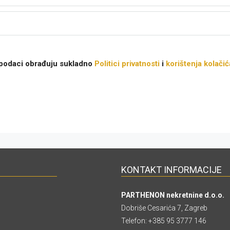
 podaci obrađuju sukladno
Politici privatnosti
i
korištenja kolačić
KONTAKT INFORMACIJE
PARTHENON nekretnine d.o.o.
Dobriše Cesarića 7, Zagreb
Telefon:
+385 95 3777 146