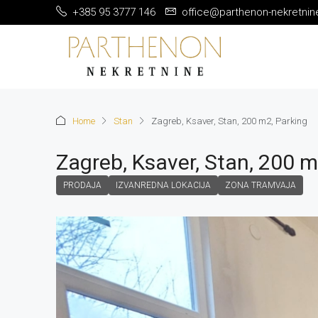
+385 95 3777 146
office@parthenon-nekretnin
Home
Stan
Zagreb, Ksaver, Stan, 200 m2, Parking
Zagreb, Ksaver, Stan, 200 m
PRODAJA
IZVANREDNA LOKACIJA
ZONA TRAMVAJA