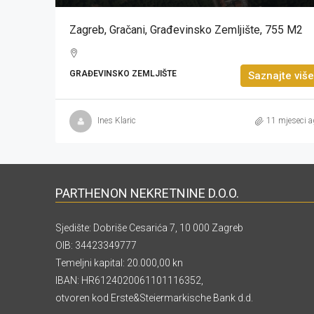
Zagreb, Gračani, Građevinsko Zemljište, 755 M2
GRAĐEVINSKO ZEMLJIŠTE
Saznajte više
Ines Klaric
11 mjeseci a
PARTHENON NEKRETNINE D.O.O.
Sjedište: Dobriše Cesarića 7, 10 000 Zagreb
OIB: 34423349777
Temeljni kapital: 20.000,00 kn
IBAN: HR6124020061101116352,
otvoren kod Erste&Steiermarkische Bank d.d.