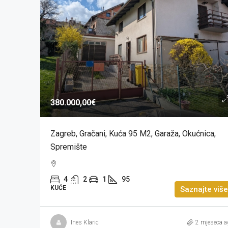
380.000,00€
Zagreb, Gračani, Kuća 95 M2, Garaža, Okućnica,
Spremište
4
2
1
95
KUĆE
Saznajte više
Ines Klaric
2 mjeseca a