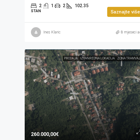
2
1
2
102.35
STAN
Saznajte više
Ines Klaric
8 mjeseci a
PRODAJA
IZVANREDNA LOKACIJA
ZONA TRAMVA
260.000,00€