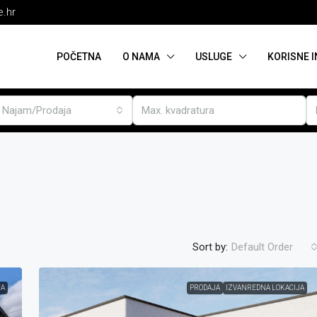
e.hr
POČETNA
O NAMA
USLUGE
KORISNE 
Najam/Prodaja
Sort by:
Default Order
JA
PRODAJA
IZVANREDNA LOKACIJA