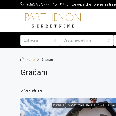
+385 95 3777 146
office@parthenon-nekretnin
Lokacija
Vrsta nekretnine
Home
Gračani
Gračani
5 Nekretnine
PRODAJA
IZVANREDNA LOKACIJA
ZONA TRAMVA