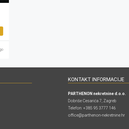
go
KONTAKT INFORMACIJE
PARTHENON nekretnine d.o.o.
Dobriše Cesarića 7, Zagreb
Telefon:
+385 95 3777 146
office@parthenon-nekretnine.hr