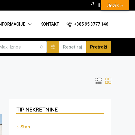
Jezik »
+385 95 3777 146
INFORMACIJE
KONTAKT
Max. Iznos
Resetiraj
Pretraži
TIP NEKRETNINE
Stan