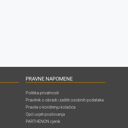
PRAVNE NAPOMENE
Politika privatnosti
Pravilnik o obradi i zaštiti osobnih podataka
Pravila o korištenju kolačića
Opći uvjeti poslovanja
PARTHENON cjenik