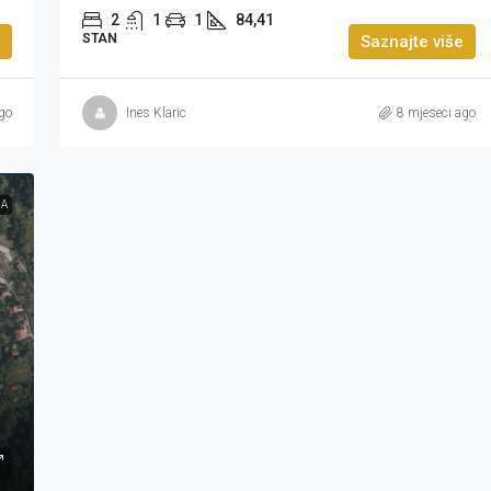
2
1
1
84,41
STAN
Saznajte više
go
Ines Klaric
8 mjeseci ago
JA