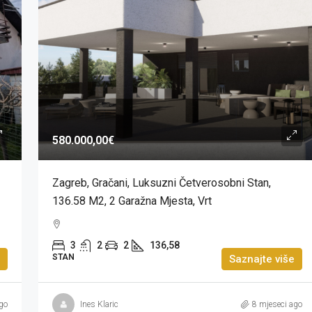
580.000,00€
Zagreb, Gračani, Luksuzni Četverosobni Stan,
136.58 M2, 2 Garažna Mjesta, Vrt
3
2
2
136,58
STAN
Saznajte više
go
Ines Klaric
8 mjeseci ago