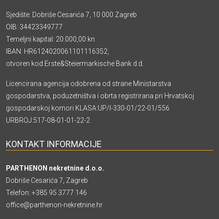
Sjedište: Dobriše Cesarića 7, 10 000 Zagreb
OIB: 34423349777
Temeljni kapital: 20.000,00 kn
IBAN: HR6124020061101116352,
otvoren kod Erste&Steiermarkische Bank d.d.
Licencirana agencija odobrena od strane Ministarstva
gospodarstva, poduzetništva i obrta registrirana pri Hrvatskoj
gospodarskoj komori KLASA:UP/I-330-01/22-01/556
URBROJ:517-08-01-01-22-2
KONTAKT INFORMACIJE
PARTHENON nekretnine d.o.o.
Dobriše Cesarića 7, Zagreb
Telefon:
+385 95 3777 146
office@parthenon-nekretnine.hr