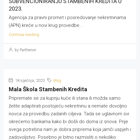
SUBVENCIONIRANJU STAMBENIH KREDITA U
2023.
Agencija za pravni promet i posredovanje nekretninama
(APN) kreće u novi krug provedbe...
Continue reading
by Parthenon
18 siječnja, 2023
Blog
Mala Škola Stambenih Kredita
Pripremate se za kupnju kuće ili stana ili možda samo
želite adaptirati postojeću nekretninu a nemate dovoljno
novca za provedbu zadanih ciljeva. Tada se uglavnom svi
okrećemo bankama kako bi došli do doma iz snova. Prije
svega potrebna nam je dobra priprema koja jamči uspjeh i
zadovoljstvo. Posebno je bitno razmisliti o nekoliko