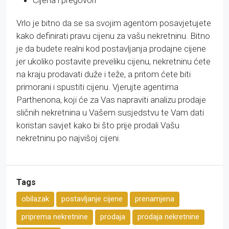
Vrlo je bitno da se sa svojim agentom posavjetujete
kako definirati pravu cijenu za vašu nekretninu. Bitno
je da budete realni kod postavljanja prodajne cijene
jer ukoliko postavite preveliku cijenu, nekretninu ćete
na kraju prodavati duže i teže, a pritom ćete biti
primorani i spustiti cijenu. Vjerujte agentima
Parthenona, koji će za Vas napraviti analizu prodaje
sličnih nekretnina u Vašem susjedstvu te Vam dati
koristan savjet kako bi što prije prodali Vašu
nekretninu po najvišoj cijeni.
Tags
obilazak
postavljanje cijene
prenamjena
priprema nekretnine
prodaja
prodaja nekretnine