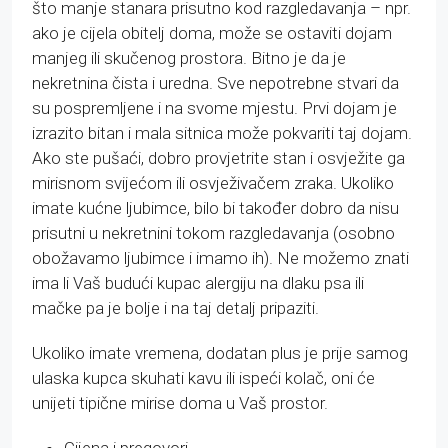
što manje stanara prisutno kod razgledavanja – npr.
ako je cijela obitelj doma, može se ostaviti dojam
manjeg ili skučenog prostora. Bitno je da je
nekretnina čista i uredna. Sve nepotrebne stvari da
su pospremljene i na svome mjestu. Prvi dojam je
izrazito bitan i mala sitnica može pokvariti taj dojam.
Ako ste pušaći, dobro provjetrite stan i osvježite ga
mirisnom svijećom ili osvježivačem zraka. Ukoliko
imate kućne ljubimce, bilo bi također dobro da nisu
prisutni u nekretnini tokom razgledavanja (osobno
obožavamo ljubimce i imamo ih). Ne možemo znati
ima li Vaš budući kupac alergiju na dlaku psa ili
mačke pa je bolje i na taj detalj pripaziti.
Ukoliko imate vremena, dodatan plus je prije samog
ulaska kupca skuhati kavu ili ispeći kolač, oni će
unijeti tipične mirise doma u Vaš prostor.
Cijena i pregovori