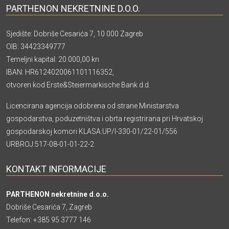
PARTHENON NEKRETNINE D.O.O.
Sjedište: Dobriše Cesarića 7, 10 000 Zagreb
OIB: 34423349777
Temeljni kapital: 20.000,00 kn
IBAN: HR6124020061101116352,
otvoren kod Erste&Steiermarkische Bank d.d.
Licencirana agencija odobrena od strane Ministarstva
gospodarstva, poduzetništva i obrta registrirana pri Hrvatskoj
gospodarskoj komori KLASA:UP/I-330-01/22-01/556
URBROJ:517-08-01-01-22-2
KONTAKT INFORMACIJE
PARTHENON nekretnine d.o.o.
Dobriše Cesarića 7, Zagreb
Telefon:
+385 95 3777 146