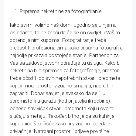
Priprema nekretnine za fotografiranje
Iako svi mi volimo naš dom i ugodno se u njemu
osjećamo, to ne znači da će se on svidjeti i Vašim
potencijalnim kupcima. Fotografiranje treba
prepustiti profesionalcima kako bi sama fotografija
najbolje prikazala postojeće stanje. Parthenon za
Vas sa zadovoljstvom odrađuje tu uslugu. Kako bi
nekretnina bila spremna za fotografiranje, prostor
treba očistiti od svih nepotrebnih stvari i predmeta
koji bi mogli prostor vizualno smanjiti, nagrditi ili
zagraditi. Dobar savjet je svakako da se ili u
spremište ili u garažu (kod prijatelja ili rodbine)
odnese sav višak stvari i predmeta koji u ovom
slučaju smetaju. Također, bitno je da su kuhinja i
kupaonica što čišće kako bi vizualno izgledale
privlačnije. Natrpani prostori i prljave površine