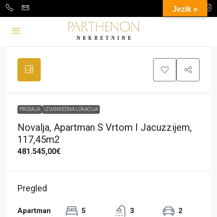
Jezik »
PRODAJA
IZVANREDNA LOKACIJA
Novalja, Apartman S Vrtom I Jacuzzijem,
117,45m2
481.545,00€
Pregled
Apartman
5
3
2