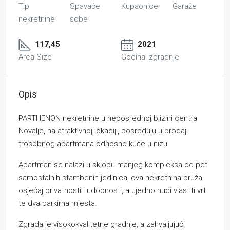
Tip
Spavaće
Kupaonice
Garaže
nekretnine
sobe
117,45
2021
Area Size
Godina izgradnje
Opis
PARTHENON nekretnine u neposrednoj blizini centra
Novalje, na atraktivnoj lokaciji, posreduju u prodaji
trosobnog apartmana odnosno kuće u nizu.
Apartman se nalazi u sklopu manjeg kompleksa od pet
samostalnih stambenih jedinica, ova nekretnina pruža
osjećaj privatnosti i udobnosti, a ujedno nudi vlastiti vrt
te dva parkirna mjesta.
Zgrada je visokokvalitetne gradnje, a zahvaljujući