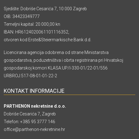
Sjedište: Dobriše Cesarića 7, 10 000 Zagreb
OIB: 34423349777
Temeljni kapital: 20.000,00 kn
IBAN: HR6124020061101116352,
otvoren kod Erste&Steiermarkische Bank d.d.
Licencirana agencija odobrena od strane Ministarstva
gospodarstva, poduzetništva i obrta registrirana pri Hrvatskoj
gospodarskoj komori KLASA:UP/I-330-01/22-01/556
URBROJ:517-08-01-01-22-2
KONTAKT INFORMACIJE
PARTHENON nekretnine d.o.o.
Dobriše Cesarića 7, Zagreb
Telefon:
+385 95 3777 146
office@parthenon-nekretnine.hr