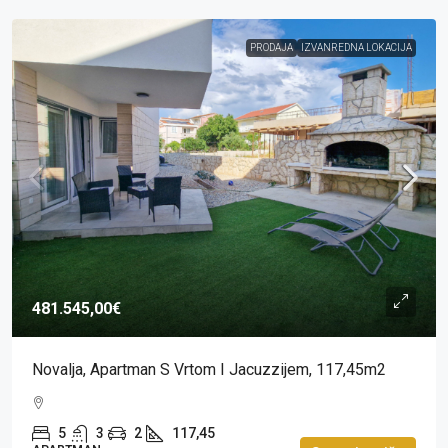
PRODAJA
IZVANREDNA LOKACIJA
481.545,00€
Novalja, Apartman S Vrtom I Jacuzzijem, 117,45m2
5
3
2
117,45