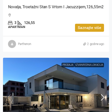
Novalja, Troetažni Stan S Vrtom I Jacuzzijem,126,55m2
3
126,55
APARTMAN
Saznajte više
Parthenon
2 godine ago
PRODAJA
IZVANREDNA LOKACIJA