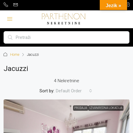
Jezik »
Home
Jacuzzi
Jacuzzi
4 Nekretnine
Sort by:
Default Order
PRODAJA
IZVANREDNA LOKACIJA