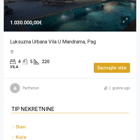
1.030.000,00€
Luksuzna Urbana Vila U Mandrama, Pag
4
5
220
VILA
Saznajte više
Parthenon
2 godine ago
TIP NEKRETNINE
Stan
Kuće