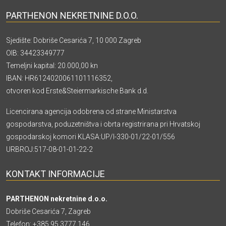
PARTHENON NEKRETNINE D.O.O.
Sjedište: Dobriše Cesarića 7, 10 000 Zagreb
OIB: 34423349777
Temeljni kapital: 20.000,00 kn
IBAN: HR6124020061101116352,
otvoren kod Erste&Steiermarkische Bank d.d.
Licencirana agencija odobrena od strane Ministarstva
gospodarstva, poduzetništva i obrta registrirana pri Hrvatskoj
gospodarskoj komori KLASA:UP/I-330-01/22-01/556
URBROJ:517-08-01-01-22-2
KONTAKT INFORMACIJE
PARTHENON nekretnine d.o.o.
Dobriše Cesarića 7, Zagreb
Telefon:
+385 95 3777 146