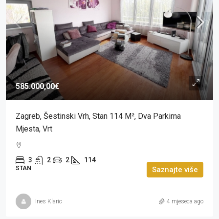
585.000,00€
Zagreb, Šestinski Vrh, Stan 114 M², Dva Parkirna
Mjesta, Vrt
3
2
2
114
STAN
Saznajte više
Ines Klaric
4 mjeseca ago