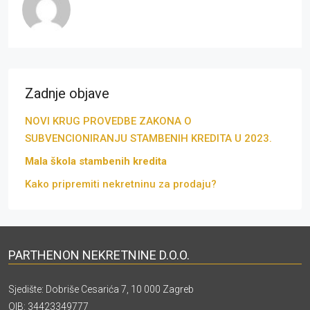
Zadnje objave
NOVI KRUG PROVEDBE ZAKONA O
SUBVENCIONIRANJU STAMBENIH KREDITA U 2023.
Mala škola stambenih kredita
Kako pripremiti nekretninu za prodaju?
PARTHENON NEKRETNINE D.O.O.
Sjedište: Dobriše Cesarića 7, 10 000 Zagreb
OIB: 34423349777