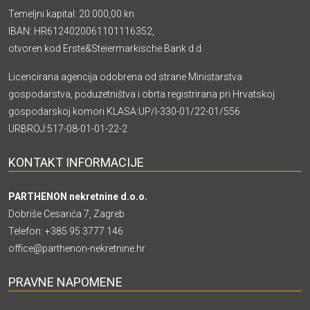
Temeljni kapital: 20.000,00 kn
IBAN: HR6124020061101116352,
otvoren kod Erste&Steiermarkische Bank d.d.
Licencirana agencija odobrena od strane Ministarstva
gospodarstva, poduzetništva i obrta registrirana pri Hrvatskoj
gospodarskoj komori KLASA:UP/I-330-01/22-01/556
URBROJ:517-08-01-01-22-2
KONTAKT INFORMACIJE
PARTHENON nekretnine d.o.o.
Dobriše Cesarića 7, Zagreb
Telefon:
+385 95 3777 146
office@parthenon-nekretnine.hr
PRAVNE NAPOMENE