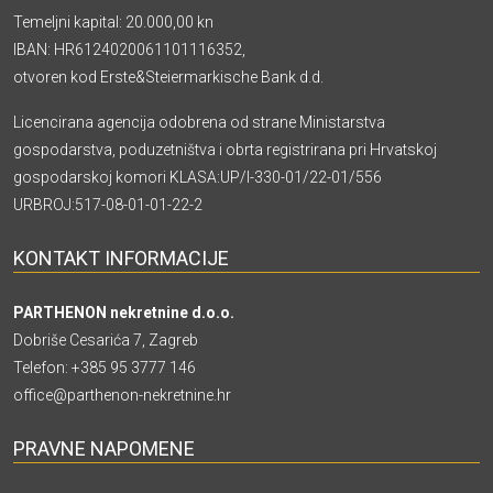
Temeljni kapital: 20.000,00 kn
IBAN: HR6124020061101116352,
otvoren kod Erste&Steiermarkische Bank d.d.
Licencirana agencija odobrena od strane Ministarstva
gospodarstva, poduzetništva i obrta registrirana pri Hrvatskoj
gospodarskoj komori KLASA:UP/I-330-01/22-01/556
URBROJ:517-08-01-01-22-2
KONTAKT INFORMACIJE
PARTHENON nekretnine d.o.o.
Dobriše Cesarića 7, Zagreb
Telefon:
+385 95 3777 146
office@parthenon-nekretnine.hr
PRAVNE NAPOMENE