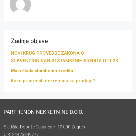
Zadnje objave
NOVI KRUG PROVEDBE ZAKONA O
SUBVENCIONIRANJU STAMBENIH KREDITA U 2023.
Mala škola stambenih kredita
Kako pripremiti nekretninu za prodaju?
PARTHENON NEKRETNINE D.O.O.
Sjedište: Dobriše Cesarića 7, 10 000 Zagreb
OIB: 34423349777