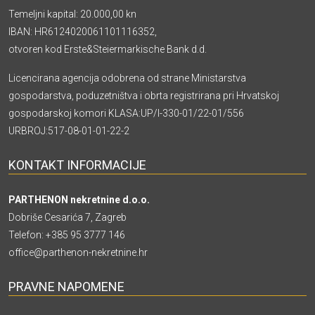
Temeljni kapital: 20.000,00 kn
IBAN: HR6124020061101116352,
otvoren kod Erste&Steiermarkische Bank d.d.
Licencirana agencija odobrena od strane Ministarstva
gospodarstva, poduzetništva i obrta registrirana pri Hrvatskoj
gospodarskoj komori KLASA:UP/I-330-01/22-01/556
URBROJ:517-08-01-01-22-2
KONTAKT INFORMACIJE
PARTHENON nekretnine d.o.o.
Dobriše Cesarića 7, Zagreb
Telefon:
+385 95 3777 146
office@parthenon-nekretnine.hr
PRAVNE NAPOMENE