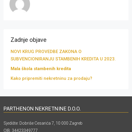
Zadnje objave
NOVI KRUG PROVEDBE ZAKONA O
SUBVENCIONIRANJU STAMBENIH KREDITA U 2023.
Mala škola stambenih kredita
Kako pripremiti nekretninu za prodaju?
PARTHENON NEKRETNINE D.O.O.
Sjedište: Dobriše Cesarića 7, 10 000 Zagreb
OIB: 34423349777