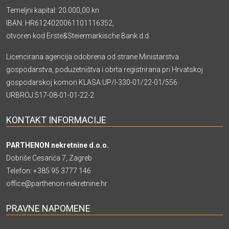
Temeljni kapital: 20.000,00 kn
IBAN: HR6124020061101116352,
otvoren kod Erste&Steiermarkische Bank d.d.
Licencirana agencija odobrena od strane Ministarstva
gospodarstva, poduzetništva i obrta registrirana pri Hrvatskoj
gospodarskoj komori KLASA:UP/I-330-01/22-01/556
URBROJ:517-08-01-01-22-2
KONTAKT INFORMACIJE
PARTHENON nekretnine d.o.o.
Dobriše Cesarića 7, Zagreb
Telefon:
+385 95 3777 146
office@parthenon-nekretnine.hr
PRAVNE NAPOMENE