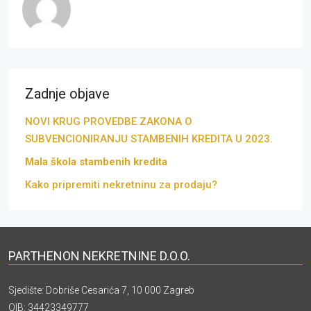
Zadnje objave
NOVI KRUG PROVEDBE ZAKONA O
SUBVENCIONIRANJU STAMBENIH KREDITA U 2023.
Mala škola stambenih kredita
Kako pripremiti nekretninu za prodaju?
PARTHENON NEKRETNINE D.O.O.
Sjedište: Dobriše Cesarića 7, 10 000 Zagreb
OIB: 34423349777