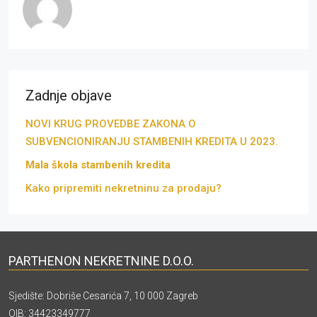
Zadnje objave
NOVI KRUG PROVEDBE ZAKONA O
SUBVENCIONIRANJU STAMBENIH KREDITA U 2023.
Mala škola stambenih kredita
Kako pripremiti nekretninu za prodaju?
PARTHENON NEKRETNINE D.O.O.
Sjedište: Dobriše Cesarića 7, 10 000 Zagreb
OIB: 34423349777