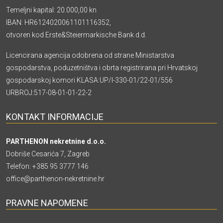
Temeljni kapital: 20.000,00 kn
IBAN: HR6124020061101116352,
otvoren kod Erste&Steiermarkische Bank d.d.
Licencirana agencija odobrena od strane Ministarstva
gospodarstva, poduzetništva i obrta registrirana pri Hrvatskoj
gospodarskoj komori KLASA:UP/I-330-01/22-01/556
URBROJ:517-08-01-01-22-2
KONTAKT INFORMACIJE
PARTHENON nekretnine d.o.o.
Dobriše Cesarića 7, Zagreb
Telefon:
+385 95 3777 146
office@parthenon-nekretnine.hr
PRAVNE NAPOMENE