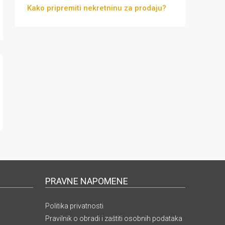
Kako pripremiti nekretninu za prodaju?
PRAVNE NAPOMENE
Politika privatnosti
Pravilnik o obradi i zaštiti osobnih podataka