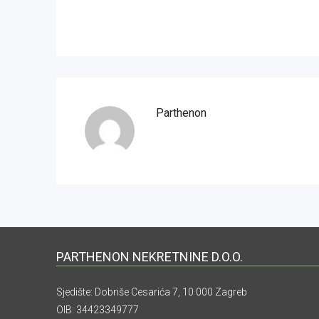
Parthenon
PARTHENON NEKRETNINE D.O.O.
Sjedište: Dobriše Cesarića 7, 10 000 Zagreb
OIB: 34423349777