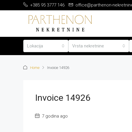
+385 95 3777 146
office@parthenon-nekretnin
Lokacija
Vrsta nekretnine
Home
Invoice 14926
Invoice 14926
7 godina ago