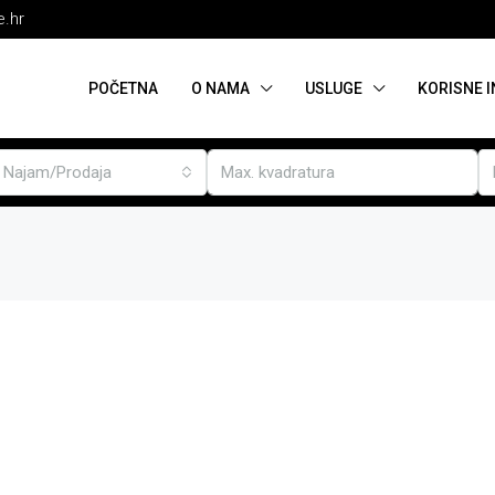
e.hr
POČETNA
O NAMA
USLUGE
KORISNE 
Najam/Prodaja