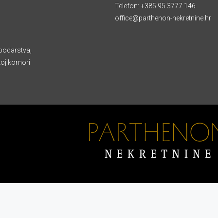
Telefon:
+385 95 3777 146
office@parthenon-nekretnine.hr
podarstva,
koj komori