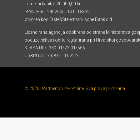
Temeljni kapital: 20.000,00 kn
IBAN: HR6124020061101116352,
otvoren kod Erste&Steiermarkische Bank d.d.
Licencirana agencija odobrena od strane Ministarstva gos
poduzetništva i obrta registrirana pri Hrvatskoj gospodars
KLASA:UP/I-330-01/22-01/556
URBROJ:517-08-01-01-22-2
© 2026 | Parthenon nekretnine. Sva prava pridržana.