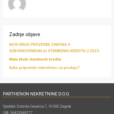
Zadnje objave
NOVI KRUG PROVEDBE ZAKONA O
SUBVENCIONIRANJU STAMBENIH KREDITA U 2023.
Mala škola stambenih kredita
Kako pripremiti nekretninu za prodaju?
PARTHENON NEKRETNINE D.O.O.
Sjedište: Dobriše Cesarića 7, 10 000 Zagreb
OIB: 34423349777