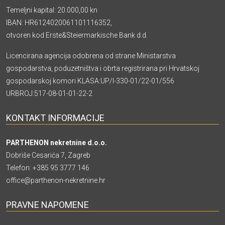
Temeljni kapital: 20.000,00 kn
IBAN: HR6124020061101116352,
otvoren kod Erste&Steiermarkische Bank d.d.
Licencirana agencija odobrena od strane Ministarstva
gospodarstva, poduzetništva i obrta registrirana pri Hrvatskoj
gospodarskoj komori KLASA:UP/I-330-01/22-01/556
URBROJ:517-08-01-01-22-2
KONTAKT INFORMACIJE
PARTHENON nekretnine d.o.o.
Dobriše Cesarića 7, Zagreb
Telefon:
+385 95 3777 146
office@parthenon-nekretnine.hr
PRAVNE NAPOMENE