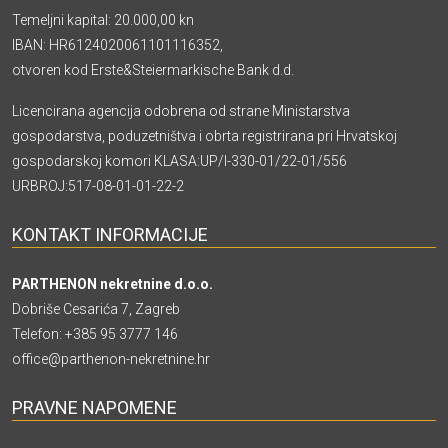
Temeljni kapital: 20.000,00 kn
IBAN: HR6124020061101116352,
otvoren kod Erste&Steiermarkische Bank d.d.
Licencirana agencija odobrena od strane Ministarstva
gospodarstva, poduzetništva i obrta registrirana pri Hrvatskoj
gospodarskoj komori KLASA:UP/I-330-01/22-01/556
URBROJ:517-08-01-01-22-2
KONTAKT INFORMACIJE
PARTHENON nekretnine d.o.o.
Dobriše Cesarića 7, Zagreb
Telefon:
+385 95 3777 146
office@parthenon-nekretnine.hr
PRAVNE NAPOMENE