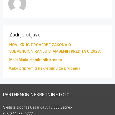
Zadnje objave
NOVI KRUG PROVEDBE ZAKONA O
SUBVENCIONIRANJU STAMBENIH KREDITA U 2023.
Mala škola stambenih kredita
Kako pripremiti nekretninu za prodaju?
PARTHENON NEKRETNINE D.O.O.
Sjedište: Dobriše Cesarića 7, 10 000 Zagreb
OIB: 34423349777