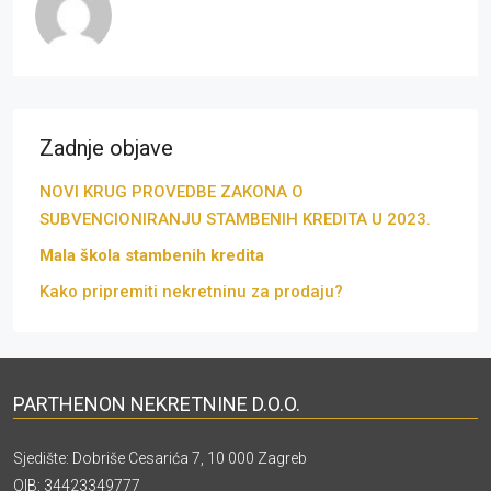
Zadnje objave
NOVI KRUG PROVEDBE ZAKONA O
SUBVENCIONIRANJU STAMBENIH KREDITA U 2023.
Mala škola stambenih kredita
Kako pripremiti nekretninu za prodaju?
PARTHENON NEKRETNINE D.O.O.
Sjedište: Dobriše Cesarića 7, 10 000 Zagreb
OIB: 34423349777