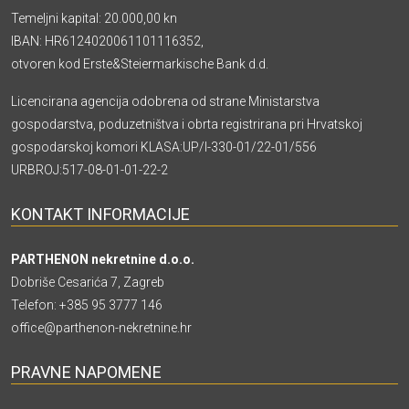
Temeljni kapital: 20.000,00 kn
IBAN: HR6124020061101116352,
otvoren kod Erste&Steiermarkische Bank d.d.
Licencirana agencija odobrena od strane Ministarstva
gospodarstva, poduzetništva i obrta registrirana pri Hrvatskoj
gospodarskoj komori KLASA:UP/I-330-01/22-01/556
URBROJ:517-08-01-01-22-2
KONTAKT INFORMACIJE
PARTHENON nekretnine d.o.o.
Dobriše Cesarića 7, Zagreb
Telefon:
+385 95 3777 146
office@parthenon-nekretnine.hr
PRAVNE NAPOMENE