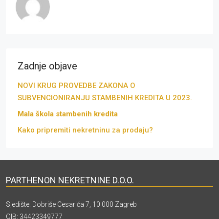
Zadnje objave
NOVI KRUG PROVEDBE ZAKONA O
SUBVENCIONIRANJU STAMBENIH KREDITA U 2023.
Mala škola stambenih kredita
Kako pripremiti nekretninu za prodaju?
PARTHENON NEKRETNINE D.O.O.
Sjedište: Dobriše Cesarića 7, 10 000 Zagreb
OIB: 34423349777