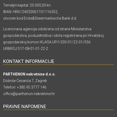
Temeljni kapital: 20.000,00 kn
IBAN: HR6124020061101116352,
otvoren kod Erste&Steiermarkische Bank d.d.
Licencirana agencija odobrena od strane Ministarstva
gospodarstva, poduzetništva i obrta registrirana pri Hrvatskoj
gospodarskoj komori KLASA:UP/I-330-01/22-01/556
URBROJ:517-08-01-01-22-2
KONTAKT INFORMACIJE
PARTHENON nekretnine d.o.o.
Dobriše Cesarića 7, Zagreb
Telefon:
+385 95 3777 146
office@parthenon-nekretnine.hr
PRAVNE NAPOMENE