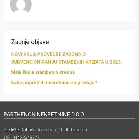
Zadnje objave
NOVI KRUG PROVEDBE ZAKONA O
SUBVENCIONIRANJU STAMBENIH KREDITA U 2023.
Mala škola stambenih kredita
Kako pripremiti nekretninu za prodaju?
PARTHENON NEKRETNINE D.O.O.
Sjedište: Dobriše Cesarića 7, 10 000 Zagreb
OIB: 34423349777