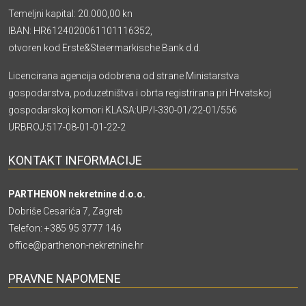
Temeljni kapital: 20.000,00 kn
IBAN: HR6124020061101116352,
otvoren kod Erste&Steiermarkische Bank d.d.
Licencirana agencija odobrena od strane Ministarstva
gospodarstva, poduzetništva i obrta registrirana pri Hrvatskoj
gospodarskoj komori KLASA:UP/I-330-01/22-01/556
URBROJ:517-08-01-01-22-2
KONTAKT INFORMACIJE
PARTHENON nekretnine d.o.o.
Dobriše Cesarića 7, Zagreb
Telefon:
+385 95 3777 146
office@parthenon-nekretnine.hr
PRAVNE NAPOMENE