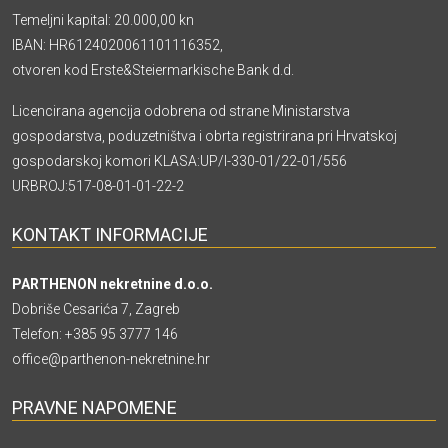
Temeljni kapital: 20.000,00 kn
IBAN: HR6124020061101116352,
otvoren kod Erste&Steiermarkische Bank d.d.
Licencirana agencija odobrena od strane Ministarstva
gospodarstva, poduzetništva i obrta registrirana pri Hrvatskoj
gospodarskoj komori KLASA:UP/I-330-01/22-01/556
URBROJ:517-08-01-01-22-2
KONTAKT INFORMACIJE
PARTHENON nekretnine d.o.o.
Dobriše Cesarića 7, Zagreb
Telefon:
+385 95 3777 146
office@parthenon-nekretnine.hr
PRAVNE NAPOMENE