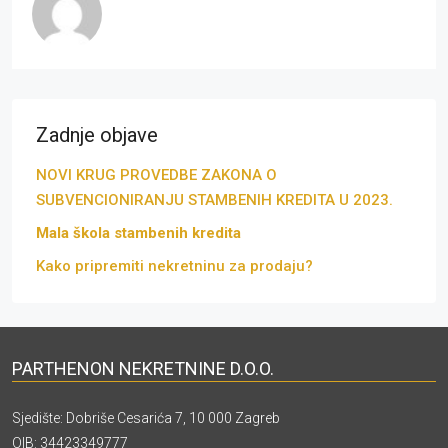
Zadnje objave
NOVI KRUG PROVEDBE ZAKONA O
SUBVENCIONIRANJU STAMBENIH KREDITA U 2023.
Mala škola stambenih kredita
Kako pripremiti nekretninu za prodaju?
PARTHENON NEKRETNINE D.O.O.
Sjedište: Dobriše Cesarića 7, 10 000 Zagreb
OIB: 34423349777