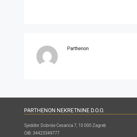
Parthenon
PARTHENON NEKRETNINE D.O.O.
Sjedište: Dobriše Cesarića 7, 10 000 Zagreb
OIB: 34423349777