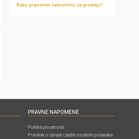
Kako pripremiti nekretninu za prodaju?
PRAVNE NAPOMENE
Politika privatnosti
Pravilnik o obradi i zaštiti osobnih podataka