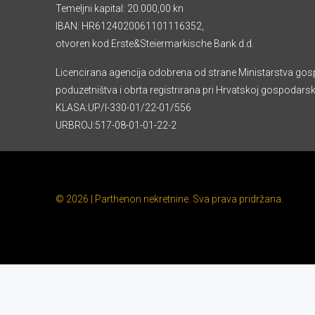
Temeljni kapital: 20.000,00 kn
IBAN: HR6124020061101116352,
otvoren kod Erste&Steiermarkische Bank d.d.
Licencirana agencija odobrena od strane Ministarstva gos
poduzetništva i obrta registrirana pri Hrvatskoj gospodars
KLASA:UP/I-330-01/22-01/556
URBROJ:517-08-01-01-22-2
© 2026 | Parthenon nekretnine. Sva prava pridržana.