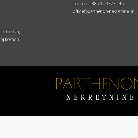
Telefon:
+385 95 3777 146
office@parthenon-nekretnine.hr
podarstva,
koj komori