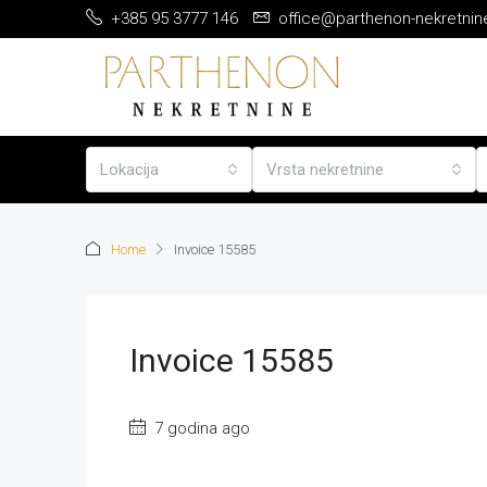
+385 95 3777 146
office@parthenon-nekretnin
Lokacija
Vrsta nekretnine
Home
Invoice 15585
Invoice 15585
7 godina ago