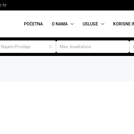
e.hr
POČETNA
O NAMA
USLUGE
KORISNE 
Najam/Prodaja