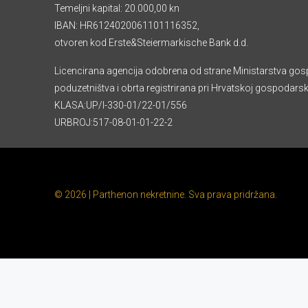
Temeljni kapital: 20.000,00 kn
IBAN: HR6124020061101116352,
otvoren kod Erste&Steiermarkische Bank d.d.
Licencirana agencija odobrena od strane Ministarstva gos
poduzetništva i obrta registrirana pri Hrvatskoj gospodars
KLASA:UP/I-330-01/22-01/556
URBROJ:517-08-01-01-22-2
© 2026 | Parthenon nekretnine. Sva prava pridržana.