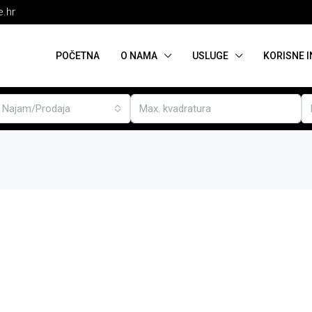
e.hr
POČETNA
O NAMA
USLUGE
KORISNE 
Najam/Prodaja