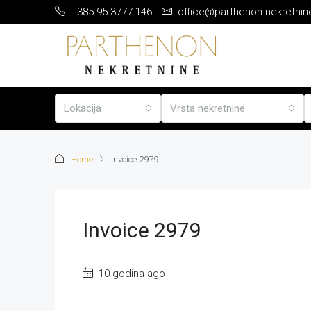
+385 95 3777 146
office@parthenon-nekretnin
Lokacija
Vrsta nekretnine
Home
Invoice 2979
Invoice 2979
10 godina ago