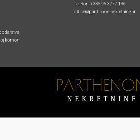
Telefon:
+385 95 3777 146
office@parthenon-nekretnine.hr
podarstva,
koj komori