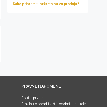
Kako pripremiti nekretninu za prodaju?
PRAVNE NAPOMENE
Politika privatnosti
Pravilnik o obradi i zaštiti osobnih podataka