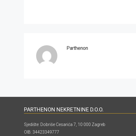
Parthenon
PARTHENON NEKRETNINE D.O.O.
Sjedište: Dobriše Cesarića 7, 10 000 Zagreb
OIB: 34423349777