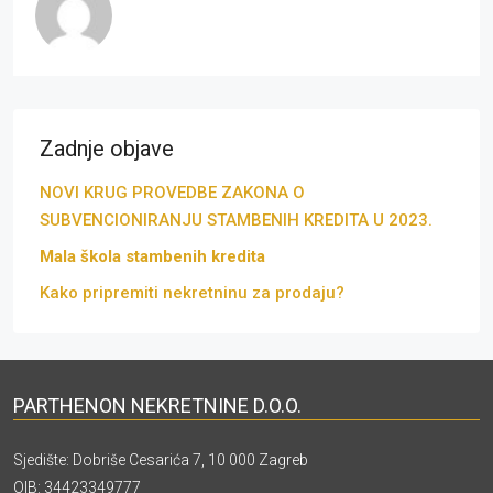
Zadnje objave
NOVI KRUG PROVEDBE ZAKONA O
SUBVENCIONIRANJU STAMBENIH KREDITA U 2023.
Mala škola stambenih kredita
Kako pripremiti nekretninu za prodaju?
PARTHENON NEKRETNINE D.O.O.
Sjedište: Dobriše Cesarića 7, 10 000 Zagreb
OIB: 34423349777