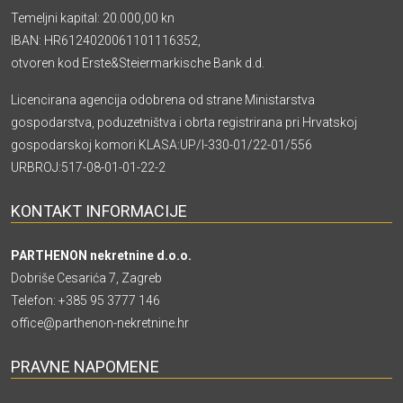
Temeljni kapital: 20.000,00 kn
IBAN: HR6124020061101116352,
otvoren kod Erste&Steiermarkische Bank d.d.
Licencirana agencija odobrena od strane Ministarstva
gospodarstva, poduzetništva i obrta registrirana pri Hrvatskoj
gospodarskoj komori KLASA:UP/I-330-01/22-01/556
URBROJ:517-08-01-01-22-2
KONTAKT INFORMACIJE
PARTHENON nekretnine d.o.o.
Dobriše Cesarića 7, Zagreb
Telefon:
+385 95 3777 146
office@parthenon-nekretnine.hr
PRAVNE NAPOMENE