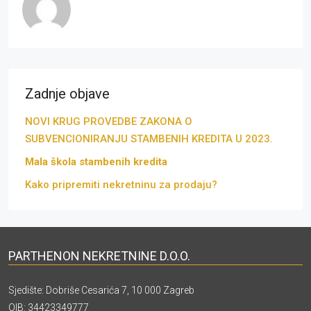
Zadnje objave
NOVI KRUG PROVEDBE ZAKONA O
SUBVENCIONIRANJU STAMBENIH KREDITA U 2023.
Mala škola stambenih kredita
Kako pripremiti nekretninu za prodaju?
PARTHENON NEKRETNINE D.O.O.
Sjedište: Dobriše Cesarića 7, 10 000 Zagreb
OIB: 34423349777