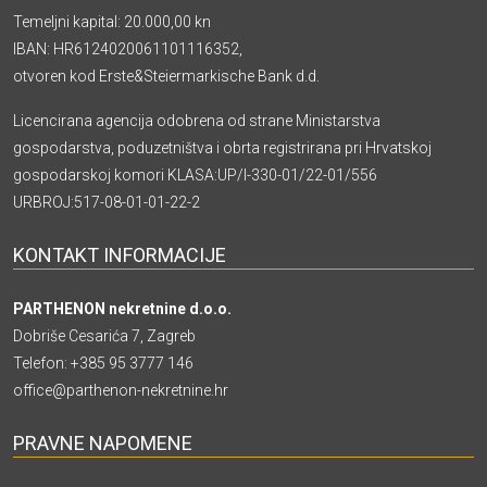
Temeljni kapital: 20.000,00 kn
IBAN: HR6124020061101116352,
otvoren kod Erste&Steiermarkische Bank d.d.
Licencirana agencija odobrena od strane Ministarstva
gospodarstva, poduzetništva i obrta registrirana pri Hrvatskoj
gospodarskoj komori KLASA:UP/I-330-01/22-01/556
URBROJ:517-08-01-01-22-2
KONTAKT INFORMACIJE
PARTHENON nekretnine d.o.o.
Dobriše Cesarića 7, Zagreb
Telefon:
+385 95 3777 146
office@parthenon-nekretnine.hr
PRAVNE NAPOMENE