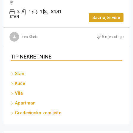
2
1
1
84,41
STAN
Saznajte više
Ines Klaric
8 mjeseci ago
TIP NEKRETNINE
Stan
Kuće
Vila
Apartman
Građevinsko zemljište