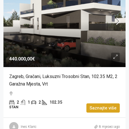
440.000,00€
Zagreb, Gračani, Luksuzni Trosobni Stan, 102.35 M2, 2
Garažna Mjesta, Vrt
2
1
2
102.35
STAN
Saznajte više
Ines Klaric
8 mjeseci ago