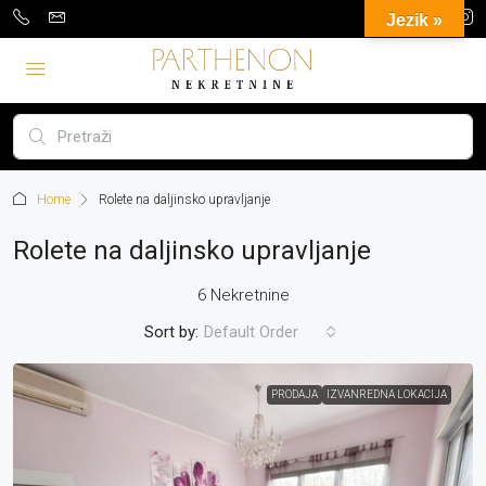
Jezik »
Home
Rolete na daljinsko upravljanje
Rolete na daljinsko upravljanje
6 Nekretnine
Sort by:
Default Order
PRODAJA
IZVANREDNA LOKACIJA