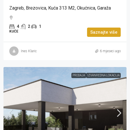
Zagreb, Brezovica, Kuća 313 M2, Okućnica, Garaža
4
2
1
KUĆE
Saznajte više
Ines Klaric
6 mjeseci ago
PRODAJA
IZVANREDNA LOKACIJA