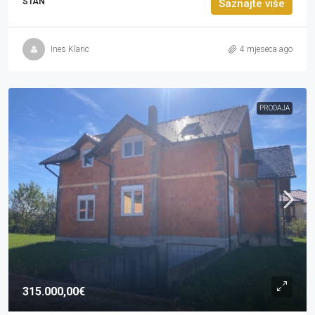
STAN
Saznajte više
Ines Klaric
4 mjeseca ago
PRODAJA
315.000,00€