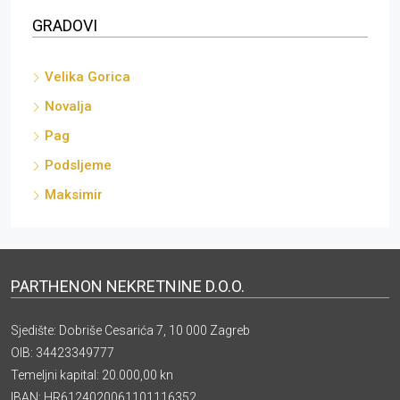
GRADOVI
Velika Gorica
Novalja
Pag
Podsljeme
Maksimir
PARTHENON NEKRETNINE D.O.O.
Sjedište: Dobriše Cesarića 7, 10 000 Zagreb
OIB: 34423349777
Temeljni kapital: 20.000,00 kn
IBAN: HR6124020061101116352,