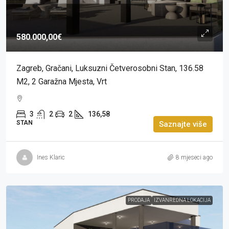
580.000,00€
Zagreb, Gračani, Luksuzni Četverosobni Stan, 136.58
M2, 2 Garažna Mjesta, Vrt
3
2
2
136,58
STAN
Saznajte više
Ines Klaric
8 mjeseci ago
PRODAJA
IZVANREDNA LOKACIJA