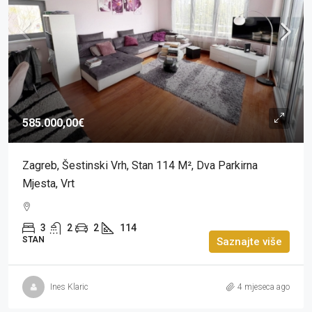
585.000,00€
Zagreb, Šestinski Vrh, Stan 114 M², Dva Parkirna
Mjesta, Vrt
3
2
2
114
STAN
Saznajte više
Ines Klaric
4 mjeseca ago