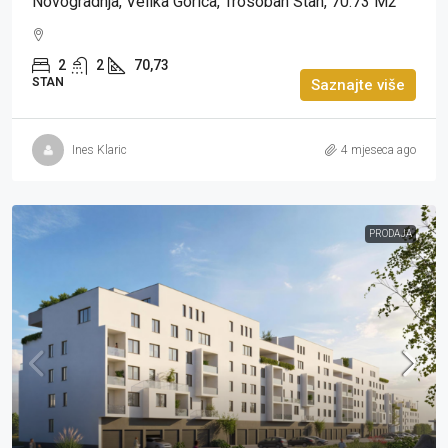
Novogradnja, Velika Gorica, Trosoban Stan, 70.73 M2
2
2
70,73
STAN
Saznajte više
Ines Klaric
4 mjeseca ago
PRODAJA