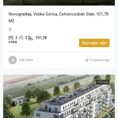
Novogradnja, Velika Gorica, Četverosoban Stan, 101,78
M2
3
2
101,78
STAN
Saznajte više
Ines Klaric
4 mjeseca ago
PRODAJA