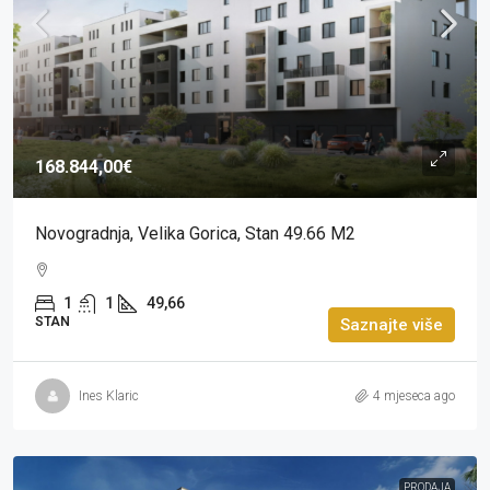
168.844,00€
Novogradnja, Velika Gorica, Stan 49.66 M2
1
1
49,66
STAN
Saznajte više
Ines Klaric
4 mjeseca ago
PRODAJA