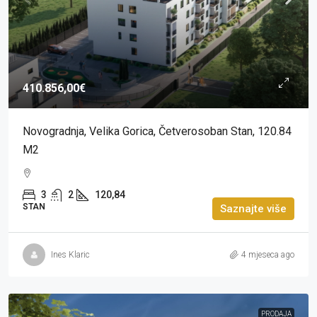
410.856,00€
Novogradnja, Velika Gorica, Četverosoban Stan, 120.84
M2
3
2
120,84
STAN
Saznajte više
Ines Klaric
4 mjeseca ago
PRODAJA