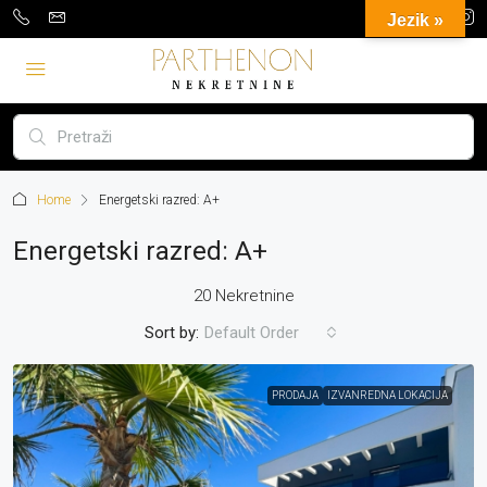
Jezik »
Home
Energetski razred: A+
Energetski razred: A+
20 Nekretnine
Sort by:
Default Order
PRODAJA
IZVANREDNA LOKACIJA