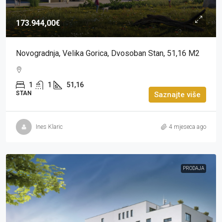
173.944,00€
Novogradnja, Velika Gorica, Dvosoban Stan, 51,16 M2
1
1
51,16
STAN
Saznajte više
Ines Klaric
4 mjeseca ago
PRODAJA