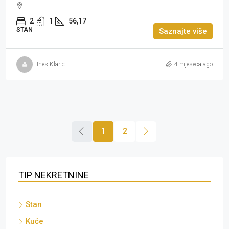
2
1
56,17
STAN
Saznajte više
Ines Klaric
4 mjeseca ago
1
2
TIP NEKRETNINE
Stan
Kuće