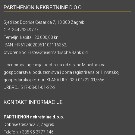
PARTHENON NEKRETNINE D.O.O.
Sjedište: Dobriše Cesarića 7, 10 000 Zagreb
OIB: 34423349777
Temeljni kapital: 20.000,00 kn
IBAN: HR6124020061101116352,
otvoren kod Erste&Steiermarkische Bank d.d.
Licencirana agencija odobrena od strane Ministarstva
gospodarstva, poduzetništva i obrta registrirana pri Hrvatskoj
gospodarskoj komori KLASA:UP/I-330-01/22-01/556
URBROJ:517-08-01-01-22-2
KONTAKT INFORMACIJE
PARTHENON nekretnine d.o.o.
Dobriše Cesarića 7, Zagreb
Telefon:
+385 95 3777 146