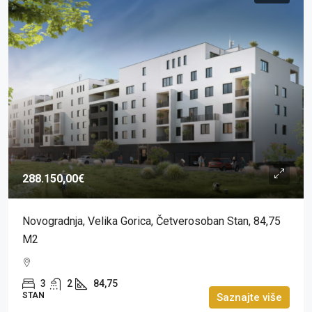
288.150,00€
Novogradnja, Velika Gorica, Četverosoban Stan, 84,75
M2
3
2
84,75
STAN
Saznajte više