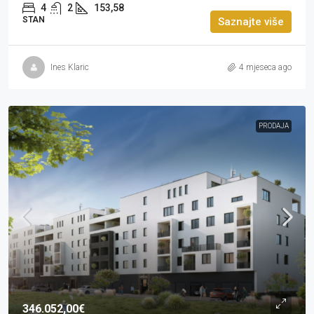
4
2
153,58
STAN
Saznajte više
Ines Klaric
4 mjeseca ago
PRODAJA
346.052,00€