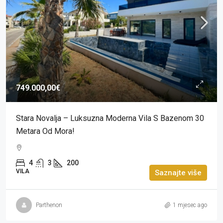
749.000,00€
Stara Novalja – Luksuzna Moderna Vila S Bazenom 30
Metara Od Mora!
4
3
200
VILA
Saznajte više
Parthenon
1 mjesec ago