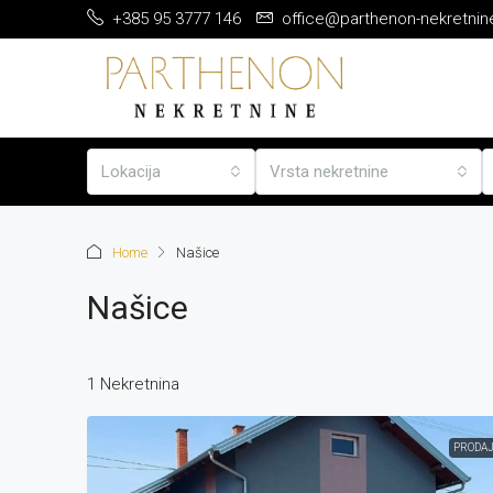
+385 95 3777 146
office@parthenon-nekretnin
Lokacija
Vrsta nekretnine
Home
Našice
Našice
1 Nekretnina
PRODA