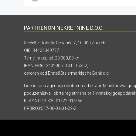
PARTHENON NEKRETNINE D.O.O.
Sjedište: Dobriše Cesarića 7, 10 000 Zagreb
OIB: 34423349777
Temeljni kapital: 20.000,00 kn
IBAN: HR6124020061101116352,
otvoren kod Erste&Steiermarkische Bank d.d.
Licencirana agencija odobrena od strane Ministarstva gos
poduzetništva i obrta registrirana pri Hrvatskoj gospodars
KLASA:UP/I-330-01/22-01/556
URBROJ:517-08-01-01-22-2