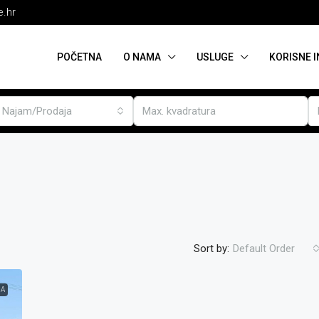
e.hr
POČETNA
O NAMA
USLUGE
KORISNE 
Najam/Prodaja
Sort by:
Default Order
JA