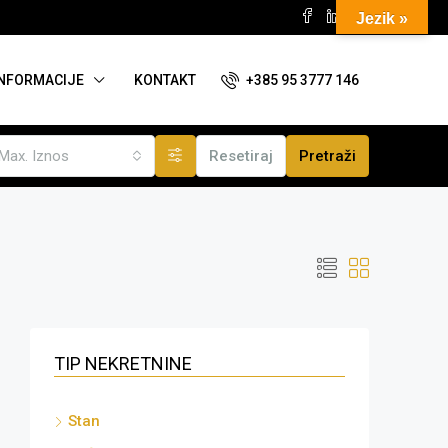
Jezik »
+385 95 3777 146
INFORMACIJE
KONTAKT
Max. Iznos
Resetiraj
Pretraži
TIP NEKRETNINE
Stan