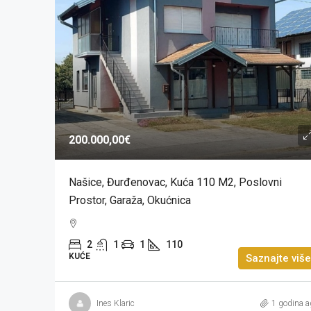
200.000,00€
Našice, Đurđenovac, Kuća 110 M2, Poslovni
Prostor, Garaža, Okućnica
2
1
1
110
KUĆE
Saznajte više
Ines Klaric
1 godina a