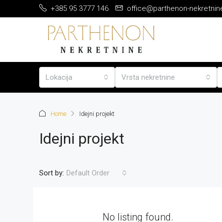
+385 95 3777 146
office@parthenon-nekretnin
Lokacija
Vrsta nekretnine
Home
Idejni projekt
Idejni projekt
Sort by:
Default Order
No listing found.