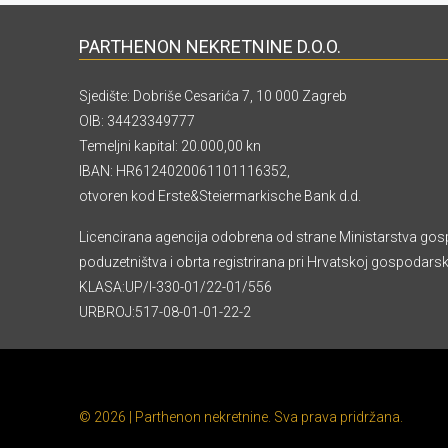
PARTHENON NEKRETNINE D.O.O.
Sjedište: Dobriše Cesarića 7, 10 000 Zagreb
OIB: 34423349777
Temeljni kapital: 20.000,00 kn
IBAN: HR6124020061101116352,
otvoren kod Erste&Steiermarkische Bank d.d.
Licencirana agencija odobrena od strane Ministarstva gos
poduzetništva i obrta registrirana pri Hrvatskoj gospodars
KLASA:UP/I-330-01/22-01/556
URBROJ:517-08-01-01-22-2
© 2026 | Parthenon nekretnine. Sva prava pridržana.