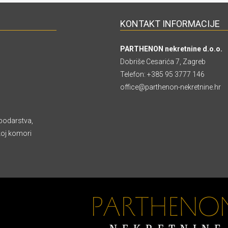
KONTAKT INFORMACIJE
PARTHENON nekretnine d.o.o.
Dobriše Cesarića 7, Zagreb
Telefon:
+385 95 3777 146
office@parthenon-nekretnine.hr
podarstva,
koj komori