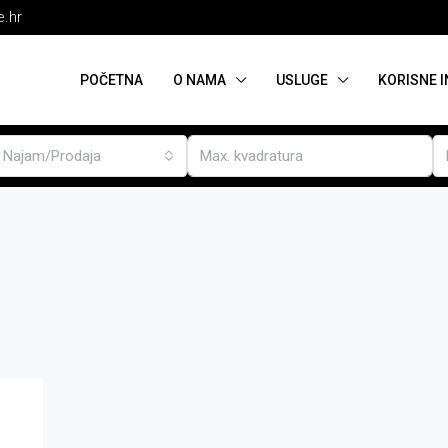
e.hr
POČETNA
O NAMA
USLUGE
KORISNE 
Najam/Prodaja