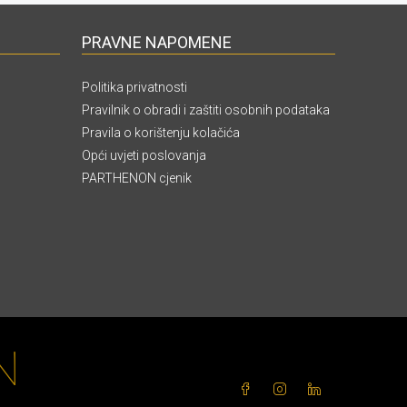
PRAVNE NAPOMENE
Politika privatnosti
Pravilnik o obradi i zaštiti osobnih podataka
Pravila o korištenju kolačića
Opći uvjeti poslovanja
PARTHENON cjenik