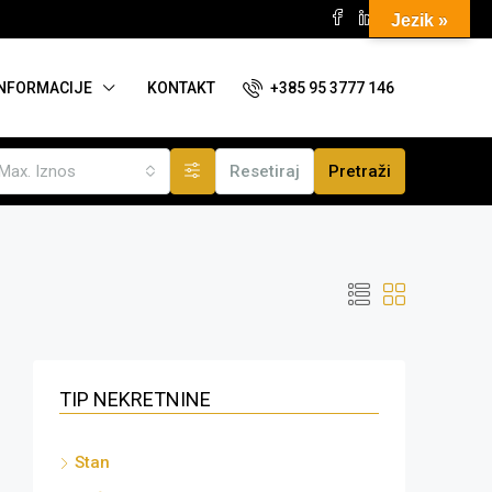
Jezik »
+385 95 3777 146
INFORMACIJE
KONTAKT
Max. Iznos
Resetiraj
Pretraži
TIP NEKRETNINE
Stan