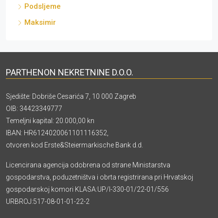
Podsljeme
Maksimir
PARTHENON NEKRETNINE D.O.O.
Sjedište: Dobriše Cesarića 7, 10 000 Zagreb
OIB: 34423349777
Temeljni kapital: 20.000,00 kn
IBAN: HR6124020061101116352,
otvoren kod Erste&Steiermarkische Bank d.d.
Licencirana agencija odobrena od strane Ministarstva
gospodarstva, poduzetništva i obrta registrirana pri Hrvatskoj
gospodarskoj komori KLASA:UP/I-330-01/22-01/556
URBROJ:517-08-01-01-22-2