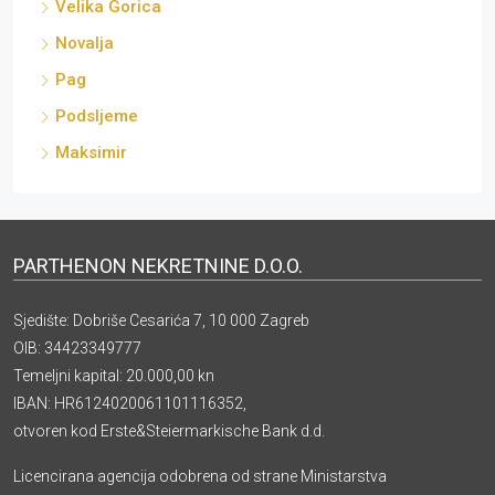
Velika Gorica
Novalja
Pag
Podsljeme
Maksimir
PARTHENON NEKRETNINE D.O.O.
Sjedište: Dobriše Cesarića 7, 10 000 Zagreb
OIB: 34423349777
Temeljni kapital: 20.000,00 kn
IBAN: HR6124020061101116352,
otvoren kod Erste&Steiermarkische Bank d.d.
Licencirana agencija odobrena od strane Ministarstva