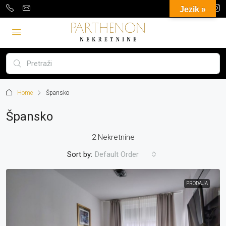
Jezik »
Home
Špansko
Špansko
2 Nekretnine
Sort by:
Default Order
PRODAJA