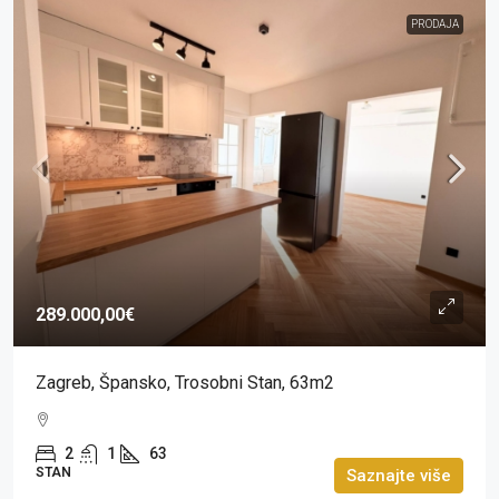
PRODAJA
289.000,00€
Zagreb, Špansko, Trosobni Stan, 63m2
2
1
63
STAN
Saznajte više