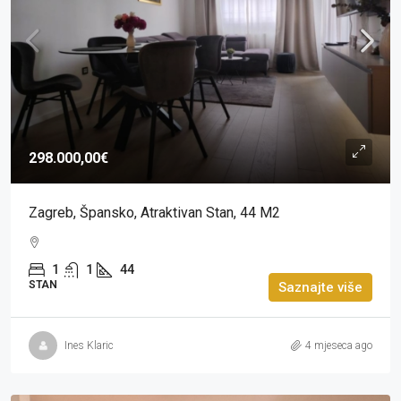
298.000,00€
Zagreb, Špansko, Atraktivan Stan, 44 M2
1
1
44
STAN
Saznajte više
Ines Klaric
4 mjeseca ago